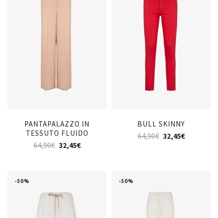
PANTAPALAZZO IN
BULL SKINNY
TESSUTO FLUIDO
64,90
€
32,45
€
64,90
€
32,45
€
-50%
-50%