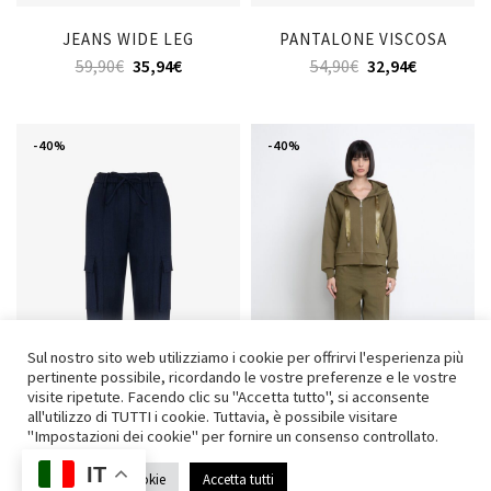
JEANS WIDE LEG
PANTALONE VISCOSA
59,90
€
35,94
€
54,90
€
32,94
€
-40%
-40%
Sul nostro sito web utilizziamo i cookie per offrirvi l'esperienza più
pertinente possibile, ricordando le vostre preferenze e le vostre
visite ripetute. Facendo clic su "Accetta tutto", si acconsente
all'utilizzo di TUTTI i cookie. Tuttavia, è possibile visitare
"Impostazioni dei cookie" per fornire un consenso controllato.
IT
PANTALONE DENIM
PANTALONE CARGO IN
Impostazioni Cookie
Accetta tutti