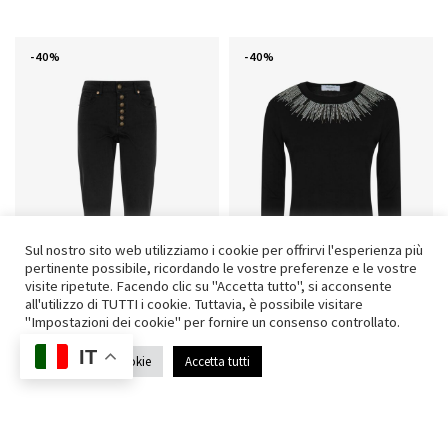
-40%
-40%
Sul nostro sito web utilizziamo i cookie per offrirvi l'esperienza più
pertinente possibile, ricordando le vostre preferenze e le vostre
visite ripetute. Facendo clic su "Accetta tutto", si acconsente
all'utilizzo di TUTTI i cookie. Tuttavia, è possibile visitare
"Impostazioni dei cookie" per fornire un consenso controllato.
IT
JEANS NERO BOTTONI ORO
T-SHIRT CON STRASS IN
Impostazioni Cookie
Accetta tutti
VISCOSA
59,90
€
35,94
€
56,90
€
34,14
€