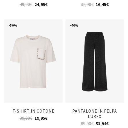
49,90
€
24,95
€
32,90
€
16,45
€
-50%
-40%
T-SHIRT IN COTONE
PANTALONE IN FELPA
LUREX
39,90
€
19,95
€
89,90
€
53,94
€