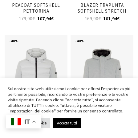
PEACOAT SOFTSHELL
BLAZER TRAPUNTA
PETTORINA
SOFTSHELL STRETCH
179,90
€
107,94
€
169,90
€
101,94
€
-40%
-40%
Sul nostro sito web utilizziamo i cookie per offrirvi l'esperienza più
pertinente possibile, ricordando le vostre preferenze e le vostre
visite ripetute. Facendo clic su "Accetta tutto", si acconsente
all'utilizzo di TUTTI i cookie. Tuttavia, è possibile visitare
"Impostazioni dei cookie" per fornire un consenso controllato.
IT
Impostazioni Cookie
Accetta tutti
GIUBBOTTO CAPPUCCIO
PARKA LUNGO MAGLIA