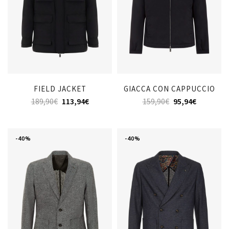
FIELD JACKET
GIACCA CON CAPPUCCIO
189,90
€
113,94
€
159,90
€
95,94
€
-40%
-40%