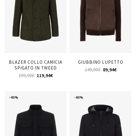
BLAZER COLLO CAMICIA
GIUBBINO LUPETTO
SPIGATO IN TWEED
149,90
€
89,94
€
199,90
€
119,94
€
-40%
-40%