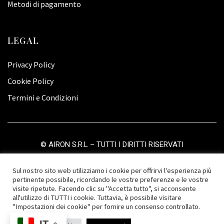
Metodi di pagamento
LEGAL
Privacy Policy
Cookie Policy
Termini e Condizioni
©
AIRON S.R.L
– TUTTI I DIRITTI RISERVATI
Sul nostro sito web utilizziamo i cookie per offrirvi l'esperienza più
pertinente possibile, ricordando le vostre preferenze e le vostre
visite ripetute. Facendo clic su "Accetta tutto", si acconsente
all'utilizzo di TUTTI i cookie. Tuttavia, è possibile visitare
"Impostazioni dei cookie" per fornire un consenso controllato.
IT