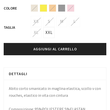
COLORE
XS
S
M
L
TAGLIA
XL
XXL
AGGIUNGI AL CARRELLO
DETTAGLI
Abito corto smanicato in maglina elastica, scollo v con
rouches, elastico in vita con cintura
Composizione: 95%POLIESTERE 5%ELASTAN