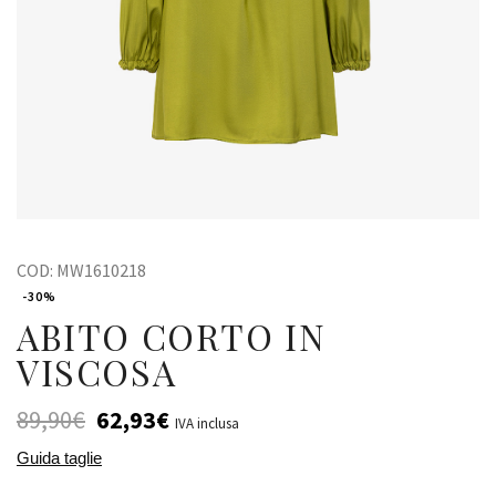
COD:
MW1610218
-30%
ABITO CORTO IN
VISCOSA
89,90
€
62,93
€
IVA inclusa
Guida taglie