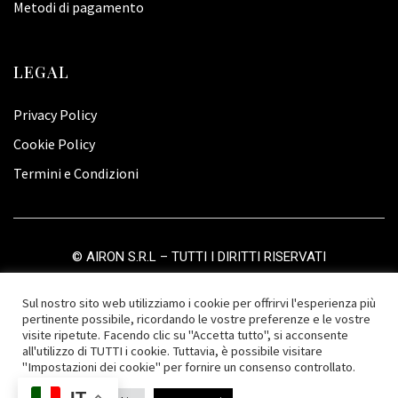
Metodi di pagamento
LEGAL
Privacy Policy
Cookie Policy
Termini e Condizioni
©
AIRON S.R.L
– TUTTI I DIRITTI RISERVATI
Sul nostro sito web utilizziamo i cookie per offrirvi l'esperienza più
pertinente possibile, ricordando le vostre preferenze e le vostre
visite ripetute. Facendo clic su "Accetta tutto", si acconsente
all'utilizzo di TUTTI i cookie. Tuttavia, è possibile visitare
"Impostazioni dei cookie" per fornire un consenso controllato.
IT