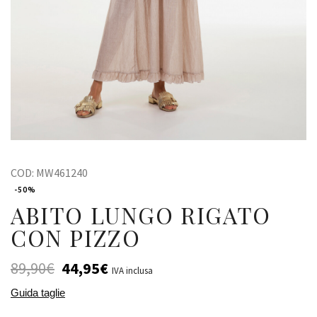
COD:
MW461240
-50%
ABITO LUNGO RIGATO
CON PIZZO
89,90
€
44,95
€
IVA inclusa
Guida taglie