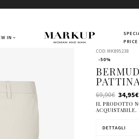
SPECI
EW IN
PRICE
COD:
MK895238
-50%
BERMUD
PATTIN
69,90
€
34,95
€
IL PRODOTTO 
ACQUISTABILE.
DETTAGLI