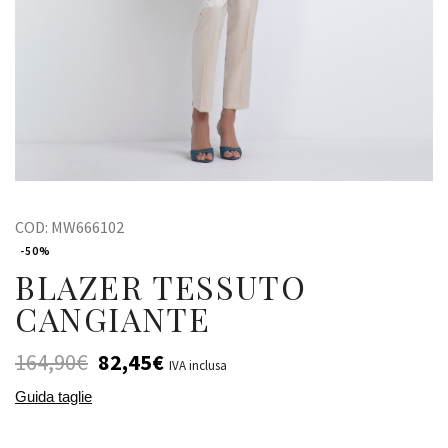
COD:
MW666102
-50%
BLAZER TESSUTO
CANGIANTE
164,90
€
82,45
€
IVA inclusa
Guida taglie