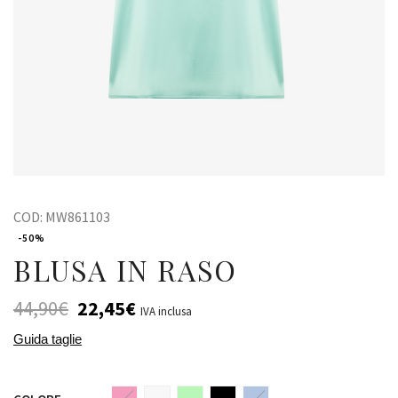
COD:
MW861103
-50%
BLUSA IN RASO
44,90
€
22,45
€
IVA inclusa
Guida taglie