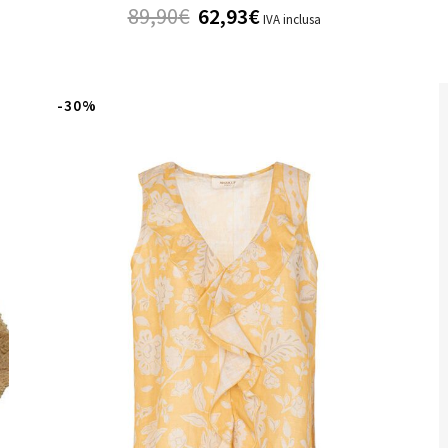
89,90
€
62,93
€
IVA inclusa
-30%