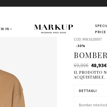
SPECI
EW IN
PRICE
COD:
MW1620007
-30%
BOMBER
69,90
€
48,93
€
IL PRODOTTO 
ACQUISTABILE.
DETTAGLI
Bomber interlock 