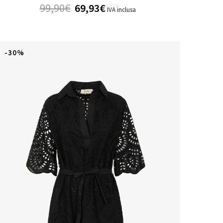
99,90
€
69,93
€
IVA inclusa
-30%