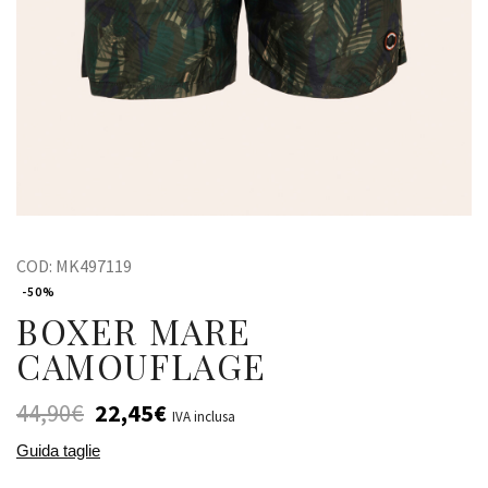
COD:
MK497119
-50%
BOXER MARE
CAMOUFLAGE
44,90
€
22,45
€
IVA inclusa
Guida taglie