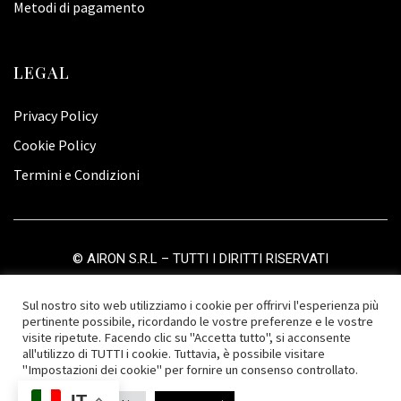
Metodi di pagamento
LEGAL
Privacy Policy
Cookie Policy
Termini e Condizioni
©
AIRON S.R.L
– TUTTI I DIRITTI RISERVATI
Sul nostro sito web utilizziamo i cookie per offrirvi l'esperienza più
pertinente possibile, ricordando le vostre preferenze e le vostre
visite ripetute. Facendo clic su "Accetta tutto", si acconsente
all'utilizzo di TUTTI i cookie. Tuttavia, è possibile visitare
"Impostazioni dei cookie" per fornire un consenso controllato.
IT