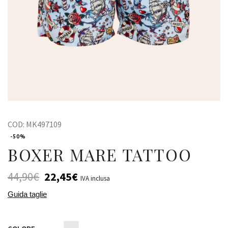
COD:
MK497109
-50%
BOXER MARE TATTOO
44,90
€
22,45
€
IVA inclusa
Guida taglie