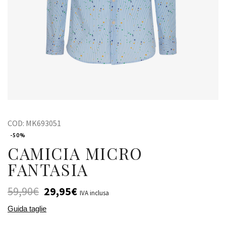
COD:
MK693051
-50%
CAMICIA MICRO
FANTASIA
59,90
€
29,95
€
IVA inclusa
Guida taglie