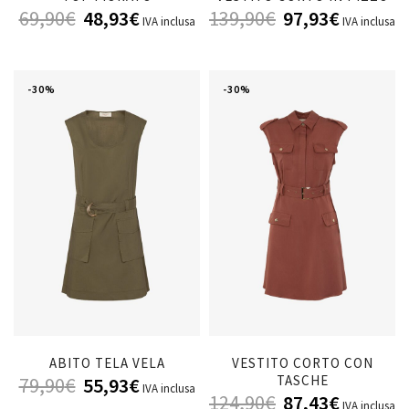
69,90
€
48,93
€
139,90
€
97,93
€
IVA inclusa
IVA inclusa
-30%
-30%
ABITO TELA VELA
VESTITO CORTO CON
TASCHE
79,90
€
55,93
€
IVA inclusa
124,90
€
87,43
€
IVA inclusa