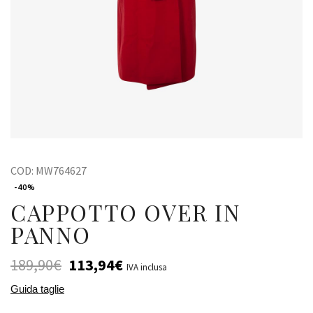
COD:
MW764627
-40%
CAPPOTTO OVER IN
PANNO
189,90
€
113,94
€
IVA inclusa
Guida taglie