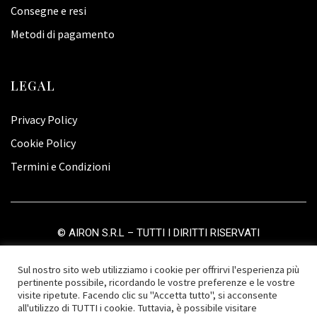
Consegne e resi
Metodi di pagamento
LEGAL
Privacy Policy
Cookie Policy
Termini e Condizioni
©
AIRON S.R.L
– TUTTI I DIRITTI RISERVATI
Sul nostro sito web utilizziamo i cookie per offrirvi l'esperienza più
pertinente possibile, ricordando le vostre preferenze e le vostre
visite ripetute. Facendo clic su "Accetta tutto", si acconsente
all'utilizzo di TUTTI i cookie. Tuttavia, è possibile visitare