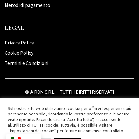
Metodi di pagamento
LEGAL
Privacy Policy
Cookie Policy
Termini e Condizioni
©
AIRON S.R.L
– TUTTI I DIRITTI RISERVATI
Sul nostro sito web utilizziamo i cookie per offrirvi l'esperienza più
pertinente possibile, ricordando le vostre preferenze e le vostre
visite ripetute. Facendo clic su "Accetta tutto", si acconsente
all'utilizzo di TUTTI i cookie. Tuttavia, è possibile visitare
"Impostazioni dei cookie" per fornire un consenso controllato.