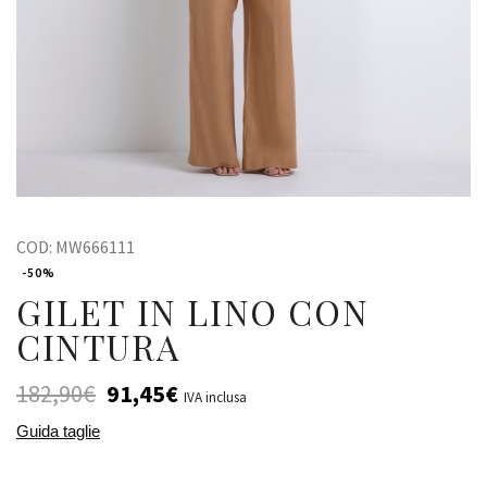
COD:
MW666111
-50%
GILET IN LINO CON
CINTURA
182,90
€
91,45
€
IVA inclusa
Guida taglie