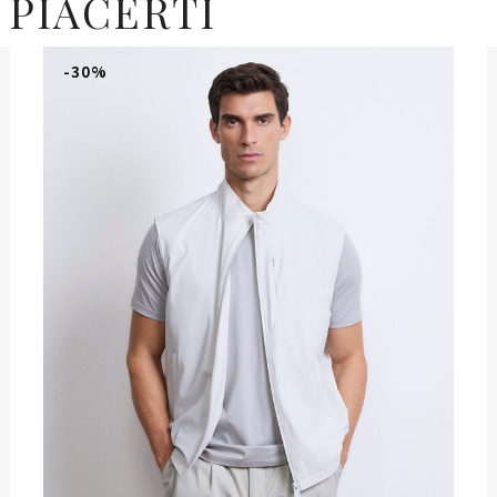
 PIACERTI
-30%