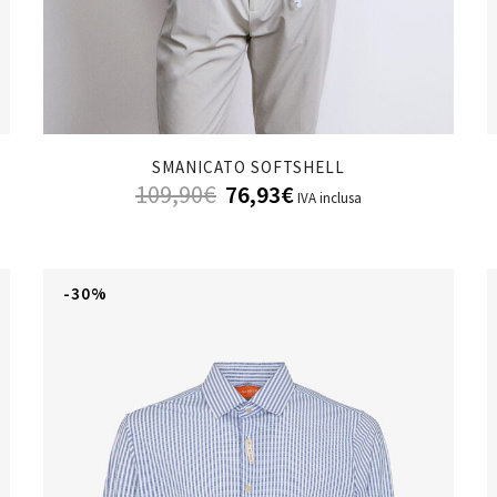
SMANICATO SOFTSHELL
109,90
€
76,93
€
IVA inclusa
-30%