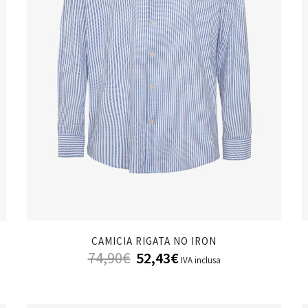
CAMICIA RIGATA NO IRON
74,90
€
52,43
€
IVA inclusa