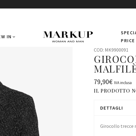
SPECI
EW IN
PRICE
COD:
MK9900091
GIROCO
MALFIL
79,90
€
IVA inclusa
IL PRODOTTO N
DETTAGLI
Girocollo trecce 