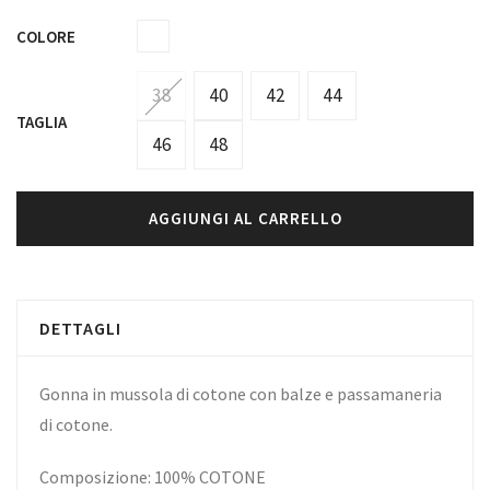
COLORE
38
40
42
44
TAGLIA
46
48
AGGIUNGI AL CARRELLO
DETTAGLI
Gonna in mussola di cotone con balze e passamaneria
di cotone.
Composizione: 100% COTONE