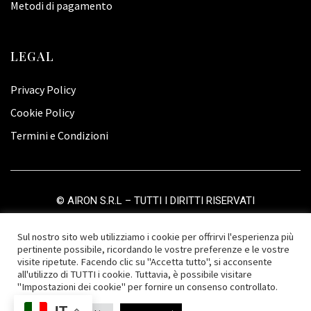
Metodi di pagamento
LEGAL
Privacy Policy
Cookie Policy
Termini e Condizioni
©
AIRON S.R.L
– TUTTI I DIRITTI RISERVATI
Sul nostro sito web utilizziamo i cookie per offrirvi l'esperienza più
pertinente possibile, ricordando le vostre preferenze e le vostre
visite ripetute. Facendo clic su "Accetta tutto", si acconsente
all'utilizzo di TUTTI i cookie. Tuttavia, è possibile visitare
"Impostazioni dei cookie" per fornire un consenso controllato.
IT