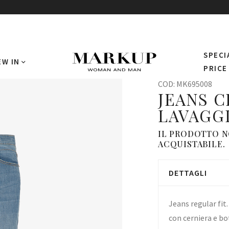
SPECI
EW IN
PRICE
COD:
MK695008
JEANS 
LAVAGG
IL PRODOTTO 
ACQUISTABILE.
DETTAGLI
Jeans regular fit
con cerniera e b