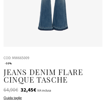
COD:
MW665009
-50%
JEANS DENIM FLARE
CINQUE TASCHE
64,90
€
32,45
€
IVA inclusa
Guida taglie