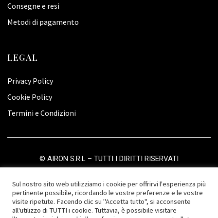
Consegne e resi
Metodi di pagamento
LEGAL
Privacy Policy
Cookie Policy
Termini e Condizioni
©
AIRON S.R.L
– TUTTI I DIRITTI RISERVATI
Sul nostro sito web utilizziamo i cookie per offrirvi l'esperienza più
pertinente possibile, ricordando le vostre preferenze e le vostre
visite ripetute. Facendo clic su "Accetta tutto", si acconsente
all'utilizzo di TUTTI i cookie. Tuttavia, è possibile visitare