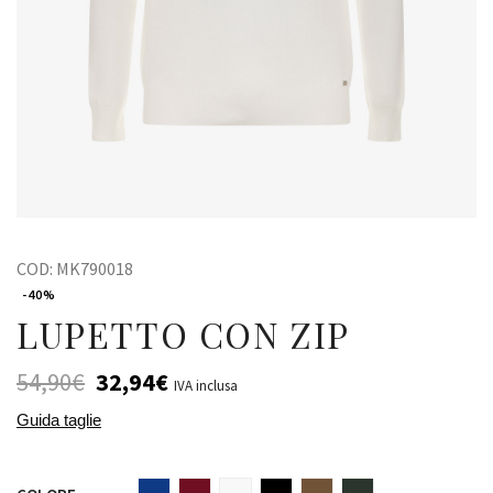
COD:
MK790018
-40%
LUPETTO CON ZIP
54,90
€
32,94
€
IVA inclusa
Guida taglie