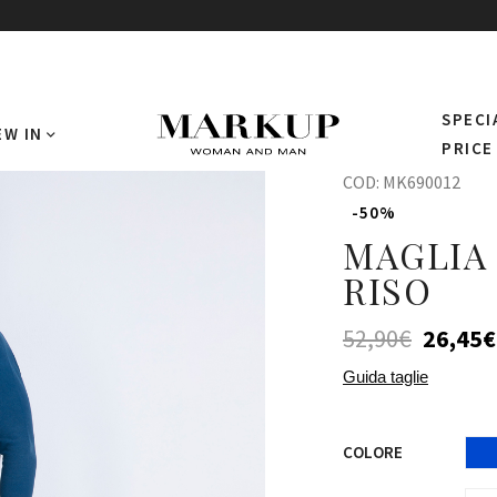
SPECI
EW IN
PRICE
COD:
MK690012
-50%
MAGLIA
RISO
52,90
€
26,45
€
Guida taglie
COLORE