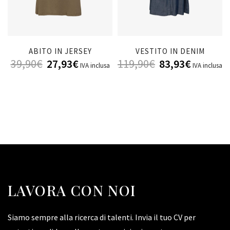
ABITO IN JERSEY
VESTITO IN DENIM
39,90
€
27,93
€
119,90
€
83,93
€
IVA inclusa
IVA inclusa
LAVORA CON NOI
Siamo sempre alla ricerca di talenti. Invia il tuo CV per