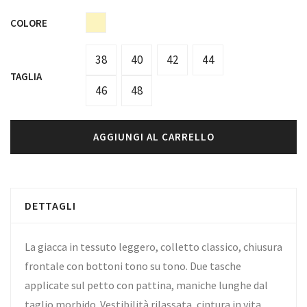
COLORE
38
40
42
44
TAGLIA
46
48
AGGIUNGI AL CARRELLO
DETTAGLI
La giacca in tessuto leggero, colletto classico, chiusura
frontale con bottoni tono su tono. Due tasche
applicate sul petto con pattina, maniche lunghe dal
taglio morbido. Vestibilità rilassata, cintura in vita.