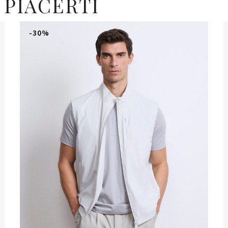
 PIACERTI
-30%