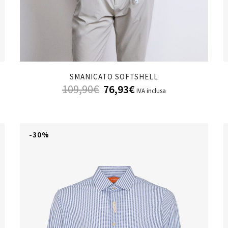
SMANICATO SOFTSHELL
109,90
€
76,93
€
IVA inclusa
-30%