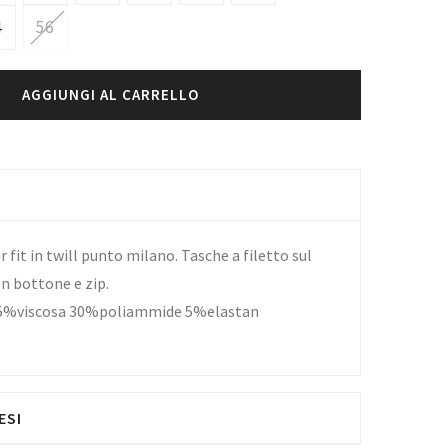
4
56
AGGIUNGI AL CARRELLO
 fit in twill punto milano. Tasche a filetto sul
on bottone e zip.
5%viscosa 30%poliammide 5%elastan
ESI