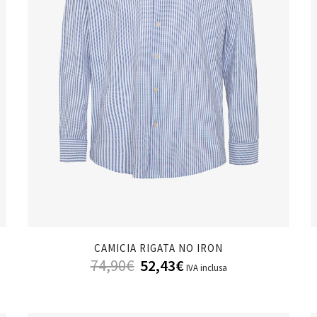
CAMICIA RIGATA NO IRON
74,90
€
52,43
€
IVA inclusa