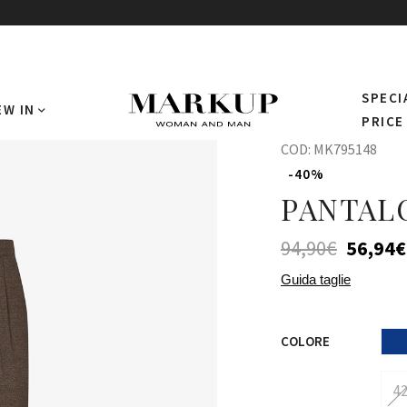
SPECI
EW IN
PRICE
COD:
MK795148
-40%
PANTAL
94,90
€
56,94
€
Guida taglie
COLORE
4