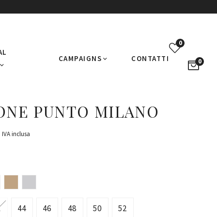
0
AL
CAMPAIGNS
CONTATTI
0
ONE PUNTO MILANO
IVA inclusa
2
44
46
48
50
52