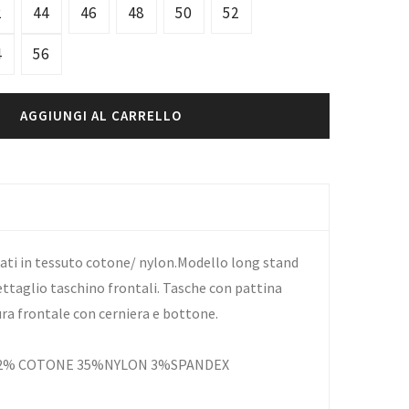
2
44
46
48
50
52
4
56
AGGIUNGI AL CARRELLO
zati in tessuto cotone/ nylon.Modello long stand
ettaglio taschino frontali. Tasche con pattina
ura frontale con cerniera e bottone.
 62% COTONE 35%NYLON 3%SPANDEX