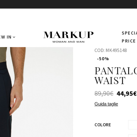
SPECI
EW IN
PRICE
COD:
MK495148
-50%
PANTAL
WAIST
89,90
€
44,95
€
Guida taglie
COLORE