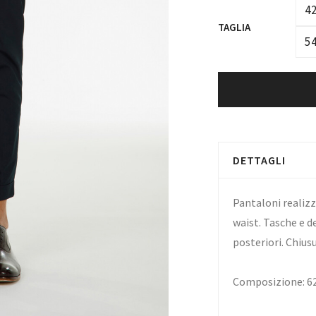
4
TAGLIA
5
DETTAGLI
Pantaloni realiz
waist. Tasche e d
posteriori. Chius
Composizione: