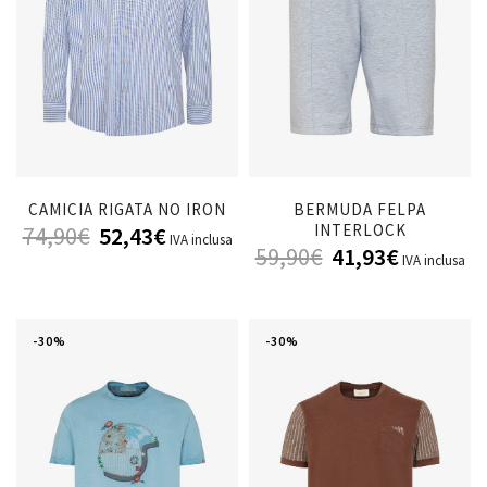
CAMICIA RIGATA NO IRON
BERMUDA FELPA
INTERLOCK
74,90
€
52,43
€
IVA inclusa
59,90
€
41,93
€
IVA inclusa
-30%
-30%