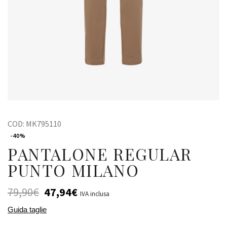
COD:
MK795110
-40%
PANTALONE REGULAR
PUNTO MILANO
79,90
€
47,94
€
IVA inclusa
Guida taglie