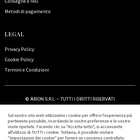
Consegne e resi
Metodi di pagamento
LEGAL
Privacy Policy
Cookie Policy
Termini e Condizioni
©
AIRON S.R.L
– TUTTI I DIRITTI RISERVATI
Sul nostro sito web utilizziamo i cookie per offrirvi l'esperienza più
pertinente possibile, ricordando le vostre preferenze e le vostre
visite ripetute. Facendo clic su "Accetta tutto", si acconsente
all'utilizzo di TUTTI i cookie. Tuttavia, è possibile visitare
"Impostazioni dei cookie" per fornire un consenso controllato.