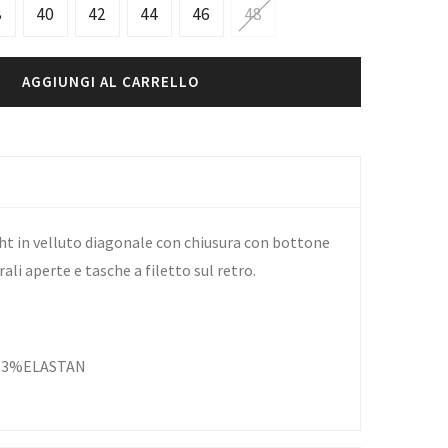
8
40
42
44
46
48
AGGIUNGI AL CARRELLO
ht in velluto diagonale con chiusura con bottone
rali aperte e tasche a filetto sul retro.
E3%ELASTAN