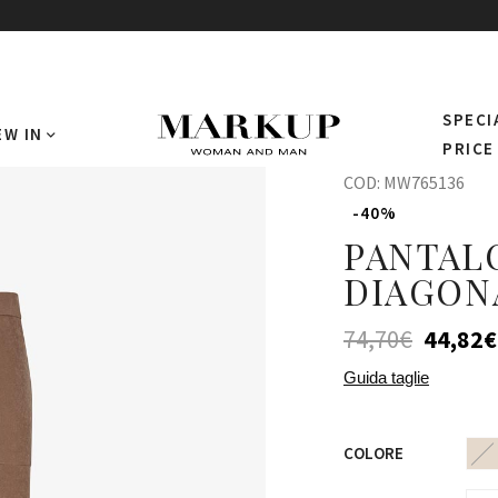
SPECI
EW IN
PRICE
COD:
MW765136
-40%
PANTAL
DIAGON
74,70
€
44,82
€
Guida taglie
COLORE