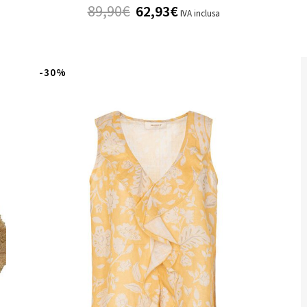
89,90
€
62,93
€
IVA inclusa
-30%