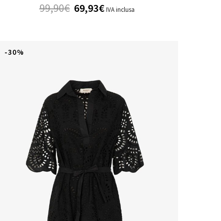
99,90
€
69,93
€
IVA inclusa
-30%