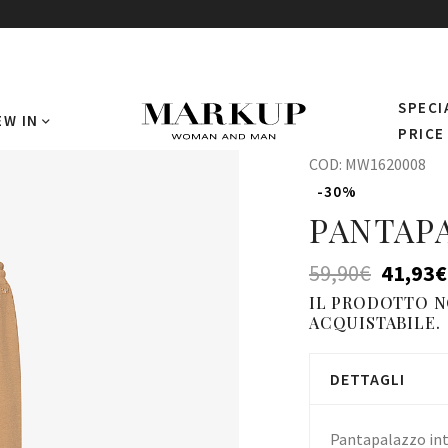
SPECI
EW IN
PRICE
COD:
MW1620008
-30%
PANTAP
59,90
€
41,93
€
IL PRODOTTO 
ACQUISTABILE.
DETTAGLI
Pantapalazzo int