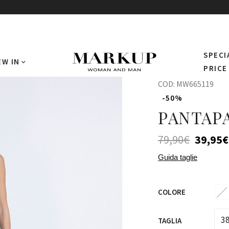
SPECI
EW IN
PRICE
COD:
MW665119
-50%
PANTAP
79,90
€
39,95
€
Guida taglie
COLORE
3
TAGLIA