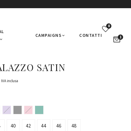
0
AL
CAMPAIGNS
CONTATTI
1
ALAZZO SATIN
IVA inclusa
8
40
42
44
46
48