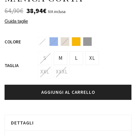
64,90
€
38,94
€
IVA inclusa
Guida taglie
COLORE
S
M
L
XL
TAGLIA
XXL
XXXL
AGGIUNGI AL CARRELLO
DETTAGLI