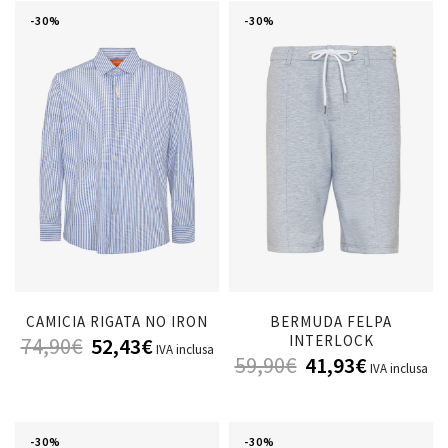
-30%
-30%
CAMICIA RIGATA NO IRON
BERMUDA FELPA
INTERLOCK
74,90
€
52,43
€
IVA inclusa
59,90
€
41,93
€
IVA inclusa
-30%
-30%