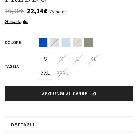
36,90
€
22,14
€
IVA inclusa
Guida taglie
COLORE
S
M
L
XL
TAGLIA
XXL
XXXL
AGGIUNGI AL CARRELLO
DETTAGLI