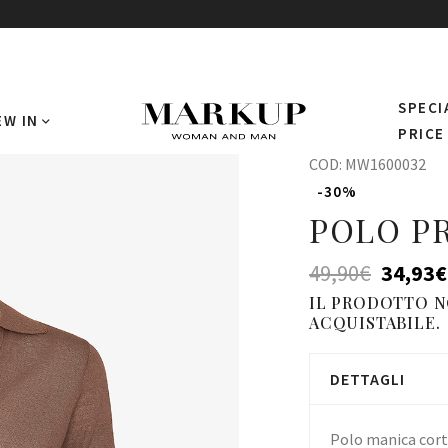
SPECI
EW IN
PRICE
COD:
MW1600032
-30%
POLO PR
49,90
€
34,93
€
IL PRODOTTO 
ACQUISTABILE.
DETTAGLI
Polo manica corta