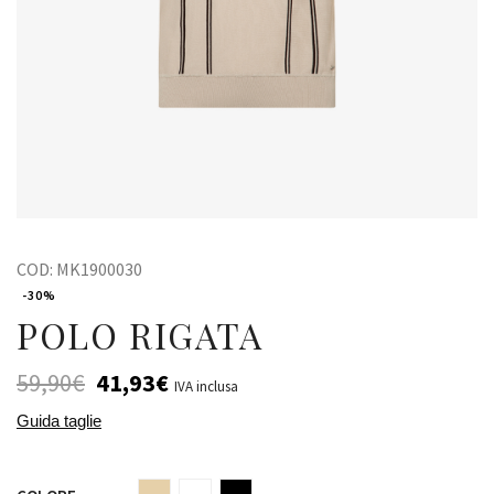
COD:
MK1900030
-30%
POLO RIGATA
59,90
€
41,93
€
IVA inclusa
Guida taglie