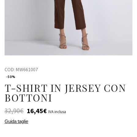
COD:
MW661007
-50%
T-SHIRT IN JERSEY CON
BOTTONI
32,90
€
16,45
€
IVA inclusa
Guida taglie