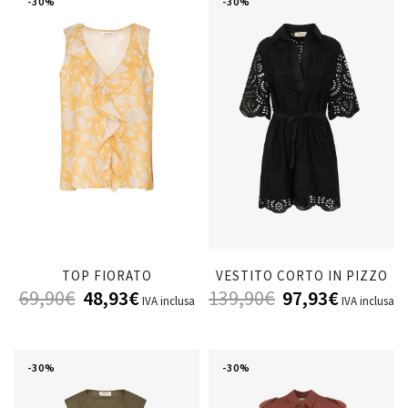
-30%
-30%
TOP FIORATO
VESTITO CORTO IN PIZZO
69,90
€
48,93
€
139,90
€
97,93
€
IVA inclusa
IVA inclusa
-30%
-30%