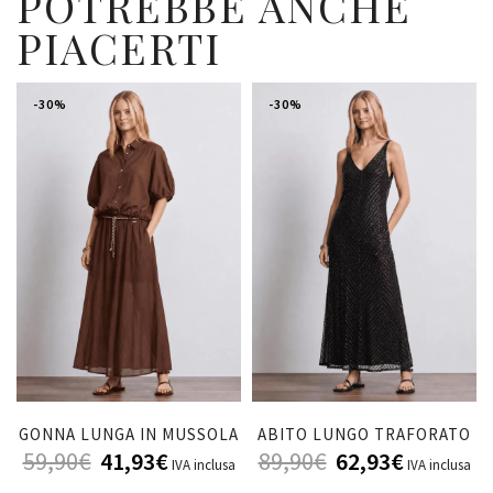
POTREBBE ANCHE
PIACERTI
-30%
-30%
GONNA LUNGA IN MUSSOLA
ABITO LUNGO TRAFORATO
59,90
€
41,93
€
89,90
€
62,93
€
IVA inclusa
IVA inclusa