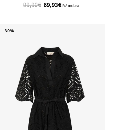
99,90
€
69,93
€
IVA inclusa
-30%