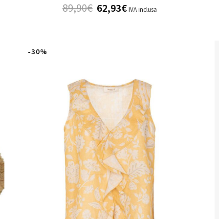
89,90
€
62,93
€
IVA inclusa
-30%