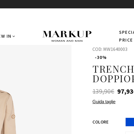
SPECI
EW IN
PRICE
COD:
MW1640003
-30%
TRENCH
DOPPIO
139,90
€
97,93
Guida taglie
COLORE