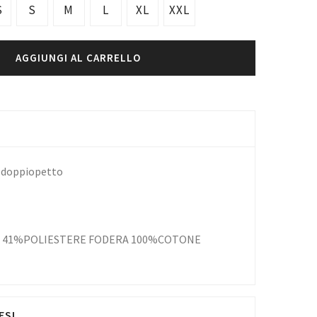
S
S
M
L
XL
XXL
AGGIUNGI AL CARRELLO
e doppiopetto
 41%POLIESTERE FODERA 100%COTONE
ESI