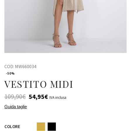
COD:
MW660034
-50%
VESTITO MIDI
109,90
€
54,95
€
IVA inclusa
Guida taglie
COLORE